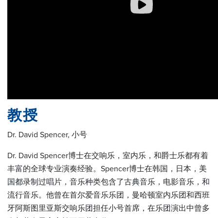
教授
Dr. David Spencer, 小号
Dr. David Spencer博士在交响乐，室内乐，和爵士乐都有着
丰富的全球专业演奏经验。Spencer博士在韩国，日本，美
国都录制过唱片，音乐种类包含了古典音乐，电影音乐，和
流行音乐。他曾在首尔爱音乐乐团，曼哈顿室内乐团和西班
牙阿斯图里亚斯交响乐团担任小号首席，在乐团演出中曾多