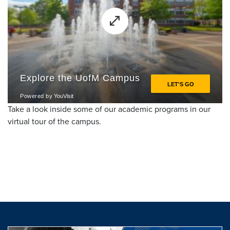
Take a look inside some of our academic programs in our
virtual tour of the campus.