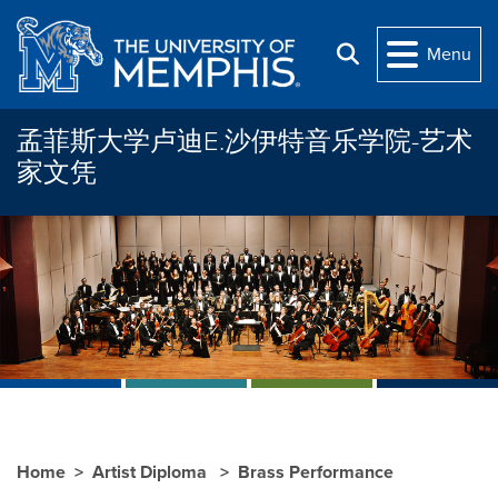
Skip to main content
Menu
Search
孟菲斯大学卢迪E.沙伊特音乐学院-艺术
家文凭
Home
Artist Diploma
Brass Performance