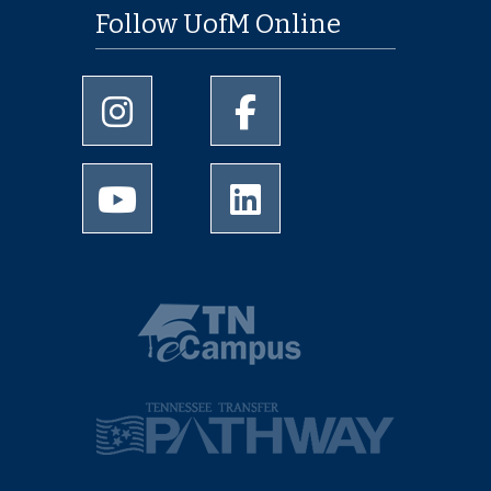
Follow UofM Online
University of Memphis Instagram page
University of Memphis Facebo
University of Memphis Youtube page
University of Memphis Linked