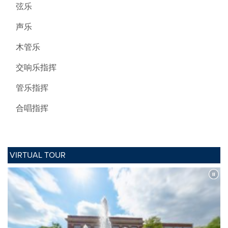
弦乐
声乐
木管乐
交响乐指挥
管乐指挥
合唱指挥
VIRTUAL TOUR