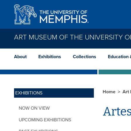
Skip to main content
ART MUSEUM OF THE UNIVERSITY O
About
Exhibitions
Collections
Education 
Home
Art
EXHIBITIONS
Artes
NOW ON VIEW
UPCOMING EXHIBITIONS