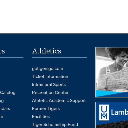
cs
Athletics
gotigersgo.com
Ticket Information
Intramural Sports
Catalog
Recreation Center
og
Athletic Academic Support
ndars
Former Tigers
le
Facilities
Tiger Scholarship Fund