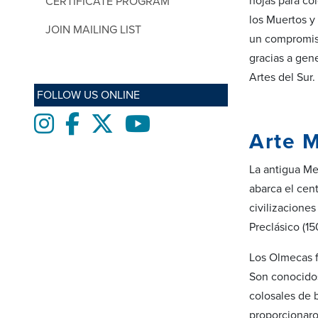
hojas para col
CERTIFICATE PROGRAM
los Muertos y
JOIN MAILING LIST
un compromiso
gracias a gen
Artes del Sur.
FOLLOW US ONLINE
Instagram
Facebook
twitter
Youtube
Arte 
La antigua Me
abarca el cen
civilizacione
Preclásico (15
Los Olmecas f
Son conocidos
colosales de b
proporcionaro