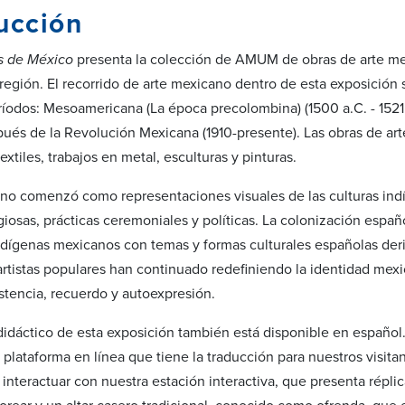
ucción
s de México
presenta la colección de AMUM de obras de arte mexi
a región. El recorrido de arte mexicano dentro de esta exposición 
íodos: Mesoamericana (La época precolombina) (1500 a.C. - 1521 d.
és de la Revolución Mexicana (1910-presente). Las obras de arte
extiles, trabajos en metal, esculturas y pinturas.
ano comenzó como representaciones visuales de las culturas in
giosas, prácticas ceremoniales y políticas. La colonización españ
ndígenas mexicanos con temas y formas culturales españolas deriv
artistas populares han continuado redefiniendo la identidad mexic
stencia, recuerdo y autoexpresión.
didáctico de esta exposición también está disponible en español
a plataforma en línea que tiene la traducción para nuestros visit
 interactuar con nuestra estación interactiva, que presenta répl