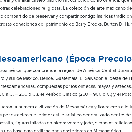
orear y un altar casero tradicional, conocido como ofrenda, que 
 otras celebraciones religiosas. La colección de arte mexicano 
 compartido de preservar y compartir contigo las ricas tradicion
erosas donaciones del patrimonio de Berry Brooks, Burton D. Hun
Mesoamericano (Época Precol
soamérica, que comprende la región de América Central durante 
tro y sur de México, Belice, Guatemala, El Salvador, el oeste de 
s mesoamericanas, compuestas por los olmecas, mayas y aztecas, 
00 a.C. – 200 d.C.), el Período Clásico (250 – 900 d.C.) y el Poscl
ueron la primera civilización de Mesoamérica y florecieron a lo 
 por establecer el primer estilo artístico generalizado dentro d
asalto, figuras talladas en piedra verde y jade, símbolos religios
n una base para civilizaciones posteriores en Mesoamérica.