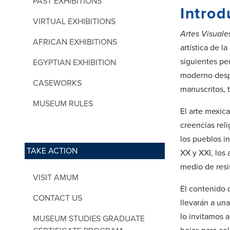
PAST EXHIBITIONS
Introd
VIRTUAL EXHIBITIONS
Artes Visuale
AFRICAN EXHIBITIONS
artística de l
siguientes per
EGYPTIAN EXHIBITION
moderno despu
CASEWORKS
manuscritos, t
MUSEUM RULES
El arte mexic
creencias reli
los pueblos i
TAKE ACTION
XX y XXI, los 
medio de resi
VISIT AMUM
El contenido 
CONTACT US
llevarán a un
lo invitamos a
MUSEUM STUDIES GRADUATE