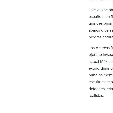
La civilizaci
española en 1
grandes pirám
abarca diversa
piedras natura
Los Aztecas f
ejército inva
actual México
extraordinari
principalmente
esculturas mo
deidades, cri
realistas.