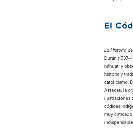
El Cód
La Historia de
Durán (1537–1
náhuatl y obs
historia y tra
catolicismo. 
Aztecas, la cr
ilustraciones 
códices indíg
muy criticado
indispensable