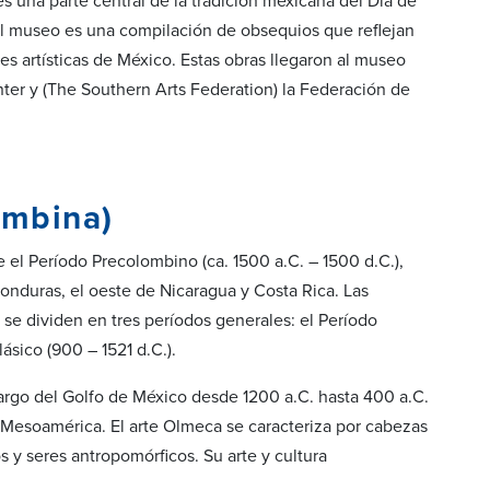
es una parte central de la tradición mexicana del Día de
del museo es una compilación de obsequios que reflejan
es artísticas de México. Estas obras llegaron al museo
ter y (The Southern Arts Federation) la Federación de
ombina)
el Período Precolombino (ca. 1500 a.C. – 1500 d.C.),
Honduras, el oeste de Nicaragua y Costa Rica. Las
se dividen en tres períodos generales: el Período
ásico (900 – 1521 d.C.).
largo del Golfo de México desde 1200 a.C. hasta 400 a.C.
e Mesoamérica. El arte Olmeca se caracteriza por cabezas
os y seres antropomórficos. Su arte y cultura