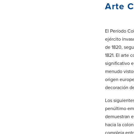
Arte C
El Período Col
ejército inva
de 1820, segu
1821. El arte
significativo 
menudo vistos 
origen europe
decoración de 
Los siguiente
penúltimo em
demuestran el
hacia la colo
compleja entr