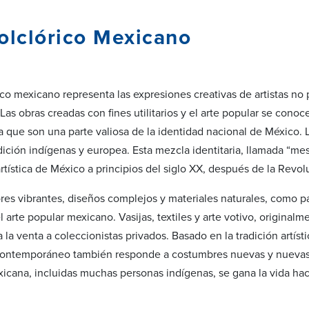
olclórico Mexicano
rico mexicano representa las expresiones creativas de artistas n
 Las obras creadas con fines utilitarios y el arte popular se con
a que son una parte valiosa de la identidad nacional de México. 
dición indígenas y europea. Esta mezcla identitaria, llamada “mes
artística de México a principios del siglo XX, después de la Revo
res vibrantes, diseños complejos y materiales naturales, como pape
l arte popular mexicano. Vasijas, textiles y arte votivo, origina
la venta a coleccionistas privados. Basado en la tradición artísti
contemporáneo también responde a costumbres nuevas y nuevas 
icana, incluidas muchas personas indígenas, se gana la vida hac