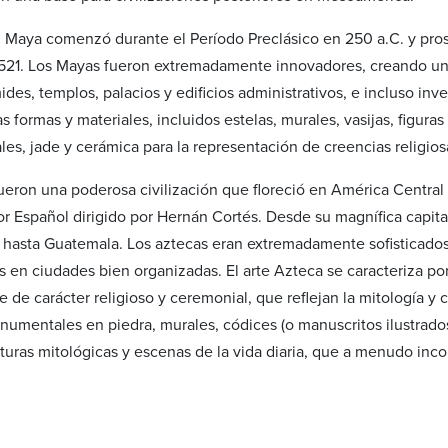
ón Maya comenzó durante el Período Preclásico en 250 a.C. y pr
521. Los Mayas fueron extremadamente innovadores, creando un a
ides, templos, palacios y edificios administrativos, e incluso in
s formas y materiales, incluidos estelas, murales, vasijas, figur
les, jade y cerámica para la representación de creencias religiosas
ueron una poderosa civilización que floreció en América Central 
sor Español dirigido por Hernán Cortés. Desde su magnífica capit
 hasta Guatemala. Los aztecas eran extremadamente sofisticados
os en ciudades bien organizadas. El arte Azteca se caracteriza po
 de carácter religioso y ceremonial, que reflejan la mitología y c
numentales en piedra, murales, códices (o manuscritos ilustrad
aturas mitológicas y escenas de la vida diaria, que a menudo in