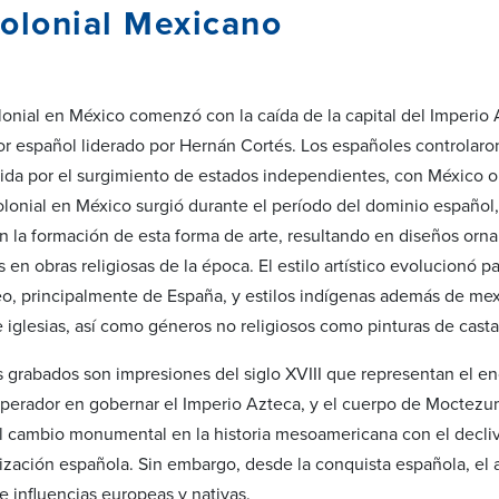
olonial Mexicano
onial en México comenzó con la caída de la capital del Imperio A
sor español liderado por Hernán Cortés. Los españoles controlaro
ida por el surgimiento de estados independientes, con México 
 colonial en México surgió durante el período del dominio españo
en la formación de esta forma de arte, resultando en diseños orn
en obras religiosas de la época. El estilo artístico evolucionó p
o, principalmente de España, y estilos indígenas además de mexi
iglesias, así como géneros no religiosos como pinturas de castas,
s grabados son impresiones del siglo XVIII que representan el en
perador en gobernar el Imperio Azteca, y el cuerpo de Moctez
 cambio monumental en la historia mesoamericana con el decliv
nización española. Sin embargo, desde la conquista española, el 
e influencias europeas y nativas.